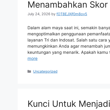
Menambahkan Skor 
July 24, 2026
by
fOT8EJXjf0m8ov5
Dalam alam maya saat ini, semakin banya
mengoptimalkan penggunaan pemanfaata
layanan Tri dan Indosat. Salah satu cara
memungkinkan Anda agar menambah juml
keuntungan yang menarik. Apakah kamu 
more
Categories
Uncategorized
Kunci Untuk Menjadi