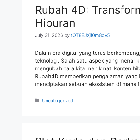
Rubah 4D: Transform
Hiburan
July 31, 2026
by
fOT8EJXjf0m8ov5
Dalam era digital yang terus berkembang,
teknologi. Salah satu aspek yang menari
mengubah cara kita menikmati konten hib
Rubah4D memberikan pengalaman yang le
menciptakan sebuah ekosistem di mana i
Categories
Uncategorized