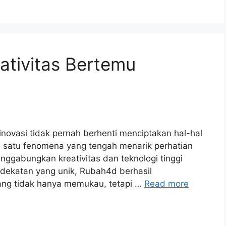
ativitas Bertemu
inovasi tidak pernah berhenti menciptakan hal-hal
 satu fenomena yang tengah menarik perhatian
ggabungkan kreativitas dan teknologi tinggi
dekatan yang unik, Rubah4d berhasil
yang tidak hanya memukau, tetapi …
Read more