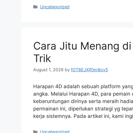
Categories
Uncategorized
Cara Jitu Menang d
Trik
August 1, 2026
by
fOT8EJXjf0m8ov5
Harapan 4D adalah sebuah platform yang
angka. Melalui Harapan 4D, para pemain
keberuntungan dirinya serta meraih hadia
permainan ini, diperlukan strategi yg t
kerja sistemnya. Pada artikel ini, kami 
Categories
Uncategorized