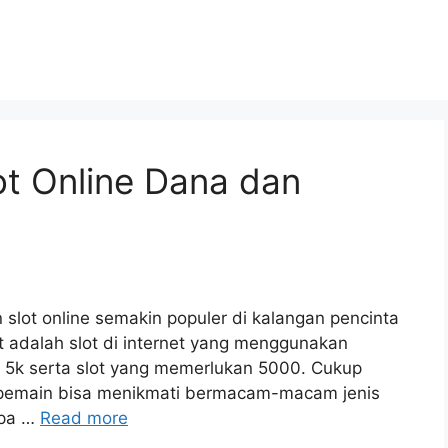
ot Online Dana dan
 slot online semakin populer di kalangan pencinta
t adalah slot di internet yang menggunakan
o 5k serta slot yang memerlukan 5000. Cukup
 pemain bisa menikmati bermacam-macam jenis
npa …
Read more