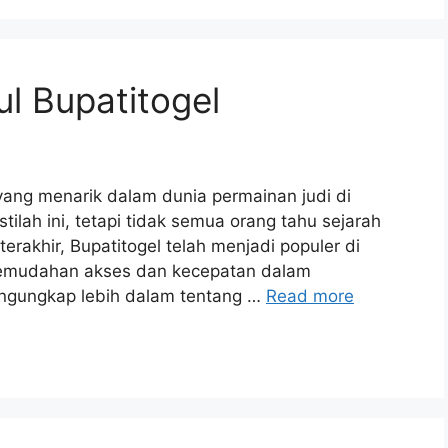
ul Bupatitogel
yang menarik dalam dunia permainan judi di
ilah ini, tetapi tidak semua orang tahu sejarah
rakhir, Bupatitogel telah menjadi populer di
kemudahan akses dan kecepatan dalam
mengungkap lebih dalam tentang …
Read more