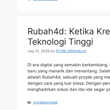
Rubah4d: Ketika Kre
Teknologi Tinggi
July 31, 2026
by
fOT8EJXjf0m8ov5
Di era digital yang semakin berkembang, 
baru yang menarik dan menantang. Salah
adalah Rubah4d, sebuah proyek yang men
dengan cara yang luar biasa. Dengan pen
menghadirkan solusi dan ide-ide segar 
Categories
Uncategorized