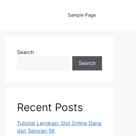
Sample Page
Search
Search
Recent Posts
Tutorial Lengkap: Slot Online Dana
dan Setoran 5K