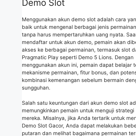
Demo Slot
Menggunakan akun demo slot adalah cara yan
baik untuk mengenal berbagai jenis permainan
tanpa harus mempertaruhkan uang nyata. Saa
mendaftar untuk akun demo, pemain akan dib
akses ke berbagai permainan, termasuk slot d
Pragmatic Play seperti Demo 5 Lions. Dengan
menggunakan akun ini, pemain dapat belajar 
mekanisme permainan, fitur bonus, dan potens
kombinasi kemenangan sebelum bermain den
sungguhan.
Salah satu keuntungan dari akun demo slot ad
memungkinkan pemain untuk menguji strategi
mereka. Misalnya, jika Anda tertarik untuk m
Demo Slot Gacor, Anda dapat melakukan beb
putaran dan melihat bagaimana permainan te