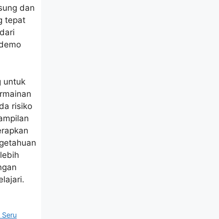
gsung dan
 tepat
dari
 demo
 untuk
ermainan
a risiko
ampilan
erapkan
ngetahuan
lebih
ungan
lajari.
 Seru