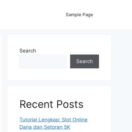
Sample Page
Search
Search
Recent Posts
Tutorial Lengkap: Slot Online
Dana dan Setoran 5K