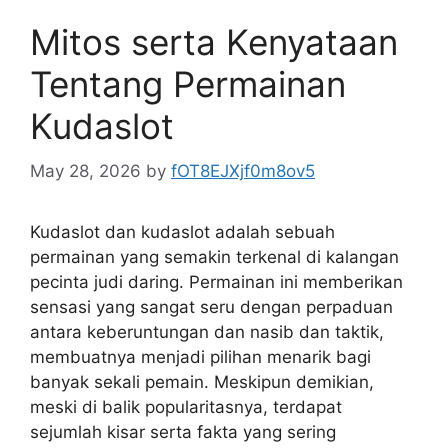
Mitos serta Kenyataan
Tentang Permainan
Kudaslot
May 28, 2026
by
fOT8EJXjf0m8ov5
Kudaslot dan kudaslot adalah sebuah
permainan yang semakin terkenal di kalangan
pecinta judi daring. Permainan ini memberikan
sensasi yang sangat seru dengan perpaduan
antara keberuntungan dan nasib dan taktik,
membuatnya menjadi pilihan menarik bagi
banyak sekali pemain. Meskipun demikian,
meski di balik popularitasnya, terdapat
sejumlah kisar serta fakta yang sering