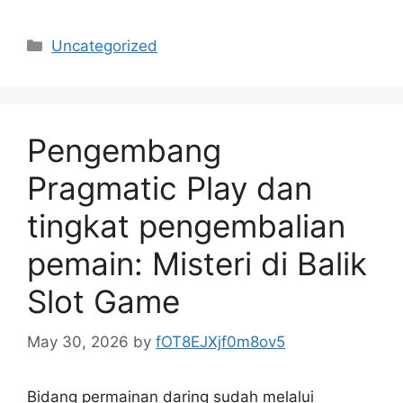
Categories
Uncategorized
Pengembang
Pragmatic Play dan
tingkat pengembalian
pemain: Misteri di Balik
Slot Game
May 30, 2026
by
fOT8EJXjf0m8ov5
Bidang permainan daring sudah melalui