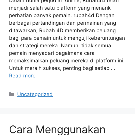
Dalam dunia perjudian online, Rubah4D telah
menjadi salah satu platform yang menarik
perhatian banyak pemain. rubah4d Dengan
berbagai pertandingan dan permainan yang
ditawarkan, Rubah 4D memberikan peluang
bagi para pemain untuk menguji keberuntungan
dan strategi mereka. Namun, tidak semua
pemain menyadari bagaimana cara
memaksimalkan peluang mereka di platform ini.
Untuk meraih sukses, penting bagi setiap …
Read more
Categories
Uncategorized
Cara Menggunakan