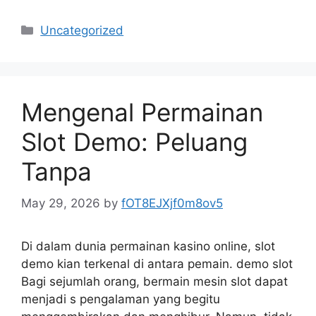
Categories
Uncategorized
Mengenal Permainan
Slot Demo: Peluang
Tanpa
May 29, 2026
by
fOT8EJXjf0m8ov5
Di dalam dunia permainan kasino online, slot
demo kian terkenal di antara pemain. demo slot
Bagi sejumlah orang, bermain mesin slot dapat
menjadi s pengalaman yang begitu