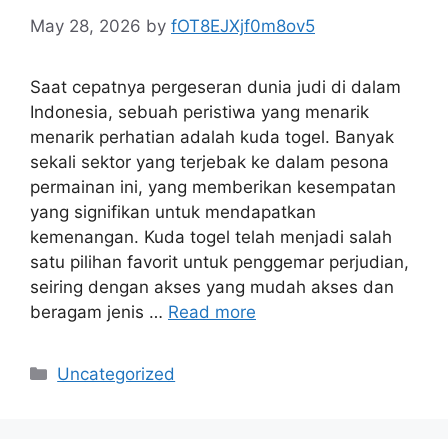
May 28, 2026
by
fOT8EJXjf0m8ov5
Saat cepatnya pergeseran dunia judi di dalam
Indonesia, sebuah peristiwa yang menarik
menarik perhatian adalah kuda togel. Banyak
sekali sektor yang terjebak ke dalam pesona
permainan ini, yang memberikan kesempatan
yang signifikan untuk mendapatkan
kemenangan. Kuda togel telah menjadi salah
satu pilihan favorit untuk penggemar perjudian,
seiring dengan akses yang mudah akses dan
beragam jenis …
Read more
Categories
Uncategorized