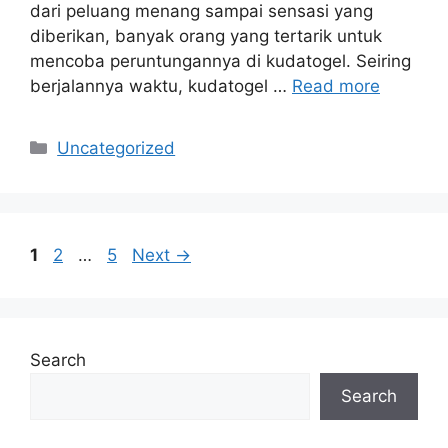
dari peluang menang sampai sensasi yang
diberikan, banyak orang yang tertarik untuk
mencoba peruntungannya di kudatogel. Seiring
berjalannya waktu, kudatogel …
Read more
Categories
Uncategorized
Page
Page
Page
1
2
…
5
Next
→
Search
Search