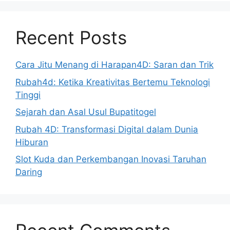
Recent Posts
Cara Jitu Menang di Harapan4D: Saran dan Trik
Rubah4d: Ketika Kreativitas Bertemu Teknologi
Tinggi
Sejarah dan Asal Usul Bupatitogel
Rubah 4D: Transformasi Digital dalam Dunia
Hiburan
Slot Kuda dan Perkembangan Inovasi Taruhan
Daring