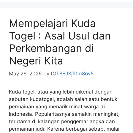
Mempelajari Kuda
Togel : Asal Usul dan
Perkembangan di
Negeri Kita
May 26, 2026
by
fOT8EJXjf0m8ov5
Kuda togel, atau yang lebih dikenal dengan
sebutan kudatogel, adalah salah satu bentuk
permainan yang menarik minat warga di
Indonesia. Popularitasnya semakin meningkat,
terutama di kalangan penggemar angka dan
permainan judi. Karena berbagai sebab, mulai