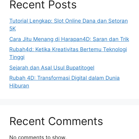
Recent Posts
Tutorial Lengkap: Slot Online Dana dan Setoran
5K
Cara Jitu Menang di Harapan4D: Saran dan Trik
Rubah4d: Ketika Kreativitas Bertemu Teknologi
Tinggi
Sejarah dan Asal Usul Bupatitogel
Rubah 4D: Transformasi Digital dalam Dunia
Hiburan
Recent Comments
No comments to show.