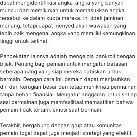
dapat mengidentifikasi angka-angka yang banyak
muncul dan memikirkan untuk memasukkan angka
tersebut ke dalam kuota mereka. Ini tidak jaminan
menang, tetapi dapat menyediakan wawasan yang
lebih baik mengenai angka yang memiliki kemungkinan
tinggi untuk terlihat.
Pendekatan lainnya adalah mengelola bankroll dengan
bijak. Penting bagi pemain untuk mengatur batasan
seberapa uang yang siap mereka habiskan untuk
bermain. Dengan cara ini, pemain dapat menjauhkan
diri dari kerugian besar dan tetap menikmati permainan
tanpa beban finansial. Mengatur anggaran untuk setiap
sesi permainan juga memfasilitasi memastikan bahwa
pemain tidak tertarik emosi saat bermain.
Terakhir, bergabung dengan grup atau komunitas
pemain togel dapat juga menjadi strategi yang efektif.