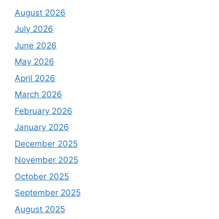
August 2026
July 2026
June 2026
May 2026
April 2026
March 2026
February 2026
January 2026
December 2025
November 2025
October 2025
September 2025
August 2025