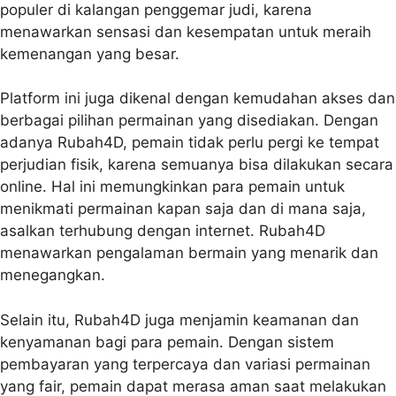
populer di kalangan penggemar judi, karena
menawarkan sensasi dan kesempatan untuk meraih
kemenangan yang besar.
Platform ini juga dikenal dengan kemudahan akses dan
berbagai pilihan permainan yang disediakan. Dengan
adanya Rubah4D, pemain tidak perlu pergi ke tempat
perjudian fisik, karena semuanya bisa dilakukan secara
online. Hal ini memungkinkan para pemain untuk
menikmati permainan kapan saja dan di mana saja,
asalkan terhubung dengan internet. Rubah4D
menawarkan pengalaman bermain yang menarik dan
menegangkan.
Selain itu, Rubah4D juga menjamin keamanan dan
kenyamanan bagi para pemain. Dengan sistem
pembayaran yang terpercaya dan variasi permainan
yang fair, pemain dapat merasa aman saat melakukan