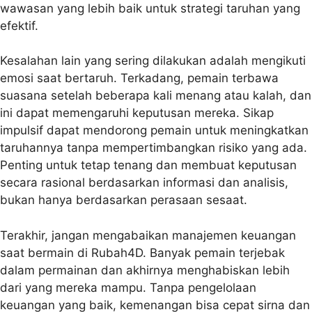
wawasan yang lebih baik untuk strategi taruhan yang
efektif.
Kesalahan lain yang sering dilakukan adalah mengikuti
emosi saat bertaruh. Terkadang, pemain terbawa
suasana setelah beberapa kali menang atau kalah, dan
ini dapat memengaruhi keputusan mereka. Sikap
impulsif dapat mendorong pemain untuk meningkatkan
taruhannya tanpa mempertimbangkan risiko yang ada.
Penting untuk tetap tenang dan membuat keputusan
secara rasional berdasarkan informasi dan analisis,
bukan hanya berdasarkan perasaan sesaat.
Terakhir, jangan mengabaikan manajemen keuangan
saat bermain di Rubah4D. Banyak pemain terjebak
dalam permainan dan akhirnya menghabiskan lebih
dari yang mereka mampu. Tanpa pengelolaan
keuangan yang baik, kemenangan bisa cepat sirna dan