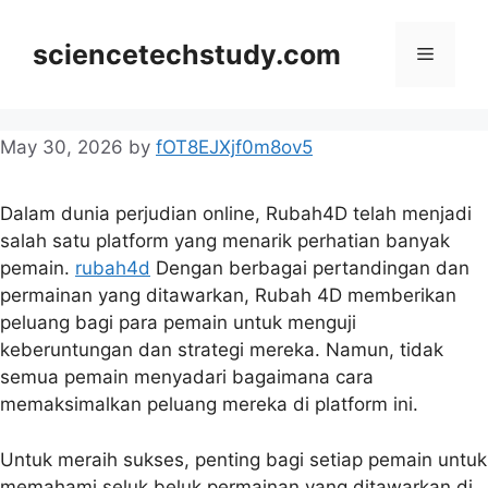
Skip
to
sciencetechstudy.com
Menu
content
May 30, 2026
by
fOT8EJXjf0m8ov5
Dalam dunia perjudian online, Rubah4D telah menjadi
salah satu platform yang menarik perhatian banyak
pemain.
rubah4d
Dengan berbagai pertandingan dan
permainan yang ditawarkan, Rubah 4D memberikan
peluang bagi para pemain untuk menguji
keberuntungan dan strategi mereka. Namun, tidak
semua pemain menyadari bagaimana cara
memaksimalkan peluang mereka di platform ini.
Untuk meraih sukses, penting bagi setiap pemain untuk
memahami seluk beluk permainan yang ditawarkan di