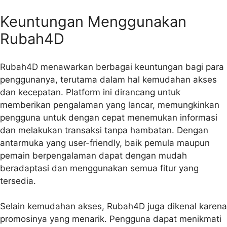
Keuntungan Menggunakan
Rubah4D
Rubah4D menawarkan berbagai keuntungan bagi para
penggunanya, terutama dalam hal kemudahan akses
dan kecepatan. Platform ini dirancang untuk
memberikan pengalaman yang lancar, memungkinkan
pengguna untuk dengan cepat menemukan informasi
dan melakukan transaksi tanpa hambatan. Dengan
antarmuka yang user-friendly, baik pemula maupun
pemain berpengalaman dapat dengan mudah
beradaptasi dan menggunakan semua fitur yang
tersedia.
Selain kemudahan akses, Rubah4D juga dikenal karena
promosinya yang menarik. Pengguna dapat menikmati