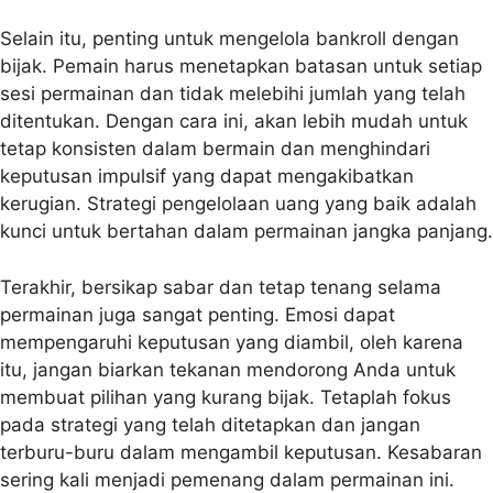
Selain itu, penting untuk mengelola bankroll dengan
bijak. Pemain harus menetapkan batasan untuk setiap
sesi permainan dan tidak melebihi jumlah yang telah
ditentukan. Dengan cara ini, akan lebih mudah untuk
tetap konsisten dalam bermain dan menghindari
keputusan impulsif yang dapat mengakibatkan
kerugian. Strategi pengelolaan uang yang baik adalah
kunci untuk bertahan dalam permainan jangka panjang.
Terakhir, bersikap sabar dan tetap tenang selama
permainan juga sangat penting. Emosi dapat
mempengaruhi keputusan yang diambil, oleh karena
itu, jangan biarkan tekanan mendorong Anda untuk
membuat pilihan yang kurang bijak. Tetaplah fokus
pada strategi yang telah ditetapkan dan jangan
terburu-buru dalam mengambil keputusan. Kesabaran
sering kali menjadi pemenang dalam permainan ini.