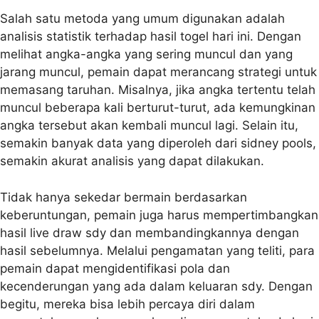
Salah satu metoda yang umum digunakan adalah
analisis statistik terhadap hasil togel hari ini. Dengan
melihat angka-angka yang sering muncul dan yang
jarang muncul, pemain dapat merancang strategi untuk
memasang taruhan. Misalnya, jika angka tertentu telah
muncul beberapa kali berturut-turut, ada kemungkinan
angka tersebut akan kembali muncul lagi. Selain itu,
semakin banyak data yang diperoleh dari sidney pools,
semakin akurat analisis yang dapat dilakukan.
Tidak hanya sekedar bermain berdasarkan
keberuntungan, pemain juga harus mempertimbangkan
hasil live draw sdy dan membandingkannya dengan
hasil sebelumnya. Melalui pengamatan yang teliti, para
pemain dapat mengidentifikasi pola dan
kecenderungan yang ada dalam keluaran sdy. Dengan
begitu, mereka bisa lebih percaya diri dalam