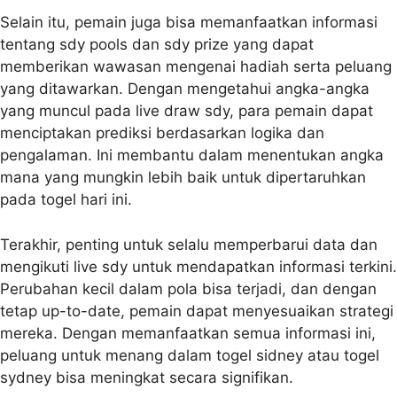
Selain itu, pemain juga bisa memanfaatkan informasi
tentang sdy pools dan sdy prize yang dapat
memberikan wawasan mengenai hadiah serta peluang
yang ditawarkan. Dengan mengetahui angka-angka
yang muncul pada live draw sdy, para pemain dapat
menciptakan prediksi berdasarkan logika dan
pengalaman. Ini membantu dalam menentukan angka
mana yang mungkin lebih baik untuk dipertaruhkan
pada togel hari ini.
Terakhir, penting untuk selalu memperbarui data dan
mengikuti live sdy untuk mendapatkan informasi terkini.
Perubahan kecil dalam pola bisa terjadi, dan dengan
tetap up-to-date, pemain dapat menyesuaikan strategi
mereka. Dengan memanfaatkan semua informasi ini,
peluang untuk menang dalam togel sidney atau togel
sydney bisa meningkat secara signifikan.