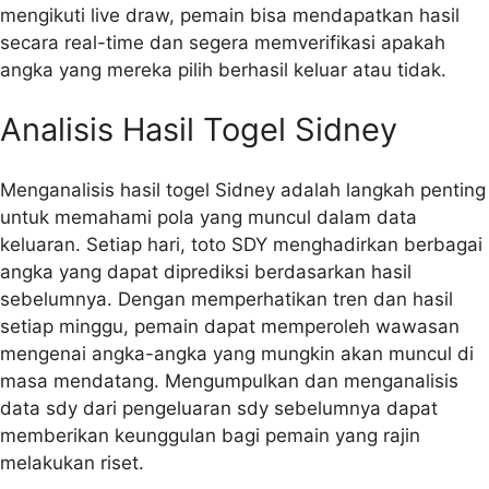
mengikuti live draw, pemain bisa mendapatkan hasil
secara real-time dan segera memverifikasi apakah
angka yang mereka pilih berhasil keluar atau tidak.
Analisis Hasil Togel Sidney
Menganalisis hasil togel Sidney adalah langkah penting
untuk memahami pola yang muncul dalam data
keluaran. Setiap hari, toto SDY menghadirkan berbagai
angka yang dapat diprediksi berdasarkan hasil
sebelumnya. Dengan memperhatikan tren dan hasil
setiap minggu, pemain dapat memperoleh wawasan
mengenai angka-angka yang mungkin akan muncul di
masa mendatang. Mengumpulkan dan menganalisis
data sdy dari pengeluaran sdy sebelumnya dapat
memberikan keunggulan bagi pemain yang rajin
melakukan riset.