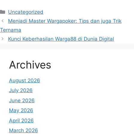
Categories
Uncategorized
Menjadi Master Wargapoker: Tips dan juga Trik
Ternama
Kunci Keberhasilan Warga88 di Dunia Digital
Archives
August 2026
July 2026
June 2026
May 2026
April 2026
March 2026