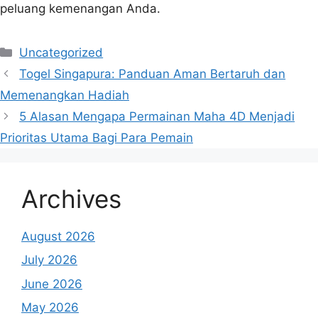
peluang kemenangan Anda.
Categories
Uncategorized
Togel Singapura: Panduan Aman Bertaruh dan
Memenangkan Hadiah
5 Alasan Mengapa Permainan Maha 4D Menjadi
Prioritas Utama Bagi Para Pemain
Archives
August 2026
July 2026
June 2026
May 2026