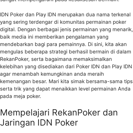
IDN Poker dan Play IDN merupakan dua nama terkenal
yang sering terdengar di komunitas permainan poker
digital. Dengan berbagai jenis permainan yang menarik,
baik media ini memberikan pengalaman yang
mendebarkan bagi para pemainnya. Di sini, kita akan
mengulas beberapa strategi berhasil bermain di dalam
RekanPoker, serta bagaimana memaksimalkan
kelebihan yang disediakan dari Poker IDN dan Play IDN
agar menambah kemungkinan anda meraih
kemenangan besar. Mari kita simak bersama-sama tips
serta trik yang dapat menaikkan level permainan Anda
pada meja poker.
Mempelajari RekanPoker dan
Jaringan IDN Poker