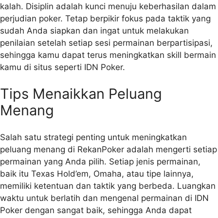
kalah. Disiplin adalah kunci menuju keberhasilan dalam
perjudian poker. Tetap berpikir fokus pada taktik yang
sudah Anda siapkan dan ingat untuk melakukan
penilaian setelah setiap sesi permainan berpartisipasi,
sehingga kamu dapat terus meningkatkan skill bermain
kamu di situs seperti IDN Poker.
Tips Menaikkan Peluang
Menang
Salah satu strategi penting untuk meningkatkan
peluang menang di RekanPoker adalah mengerti setiap
permainan yang Anda pilih. Setiap jenis permainan,
baik itu Texas Hold’em, Omaha, atau tipe lainnya,
memiliki ketentuan dan taktik yang berbeda. Luangkan
waktu untuk berlatih dan mengenal permainan di IDN
Poker dengan sangat baik, sehingga Anda dapat