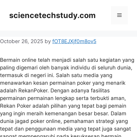
Skip
to
sciencetechstudy.com
Menu
content
October 26, 2025
by
fOT8EJXjf0m8ov5
Bermain online telah menjadi salah satu kegiatan yang
paling digemari oleh banyak individu di seluruh dunia,
termasuk di negeri ini. Salah satu media yang
menawarkan kesan permainan poker yang menarik
adalah RekanPoker. Dengan adanya fasilitas
permainan permainan lengkap serta terbukti aman,
Rekan Poker adalah pilihan yang tepat bagi pemain
yang ingin meraih kemenangan besar besar. Dalam
dunia jagad poker online, pemahaman strategi yang
tepat dan penggunaan media yang tepat juga sangat
sangat mempengaruhi pada kesuksesan bermain.