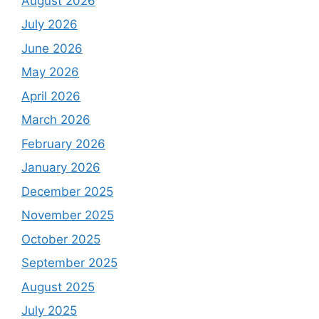
August 2026
July 2026
June 2026
May 2026
April 2026
March 2026
February 2026
January 2026
December 2025
November 2025
October 2025
September 2025
August 2025
July 2025