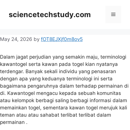
Skip
to
sciencetechstudy.com
Menu
content
May 24, 2026
by
fOT8EJXjf0m8ov5
Dalam jagat perjudian yang semakin maju, terminologi
kawantogel serta kawan pada togel kian nyatanya
terdengar. Banyak sekali individu yang penasaran
dengan apa yang keduanya terminologi ini serta
bagaimana pengaruhnya dalam terhadap permainan di
di. Kawantogel mengacu kepada sebuah komunitas
atau kelompok berbagi saling berbagi informasi dalam
memainkan togel, sementara kawan togel merujuk kali
teman atau atau sahabat terlibat terlibat dalam
permainan .