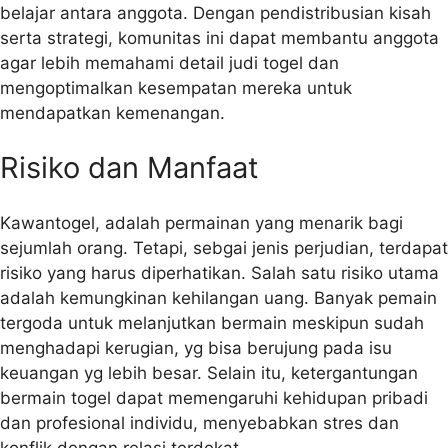
belajar antara anggota. Dengan pendistribusian kisah
serta strategi, komunitas ini dapat membantu anggota
agar lebih memahami detail judi togel dan
mengoptimalkan kesempatan mereka untuk
mendapatkan kemenangan.
Risiko dan Manfaat
Kawantogel, adalah permainan yang menarik bagi
sejumlah orang. Tetapi, sebgai jenis perjudian, terdapat
risiko yang harus diperhatikan. Salah satu risiko utama
adalah kemungkinan kehilangan uang. Banyak pemain
tergoda untuk melanjutkan bermain meskipun sudah
menghadapi kerugian, yg bisa berujung pada isu
keuangan yg lebih besar. Selain itu, ketergantungan
bermain togel dapat memengaruhi kehidupan pribadi
dan profesional individu, menyebabkan stres dan
konflik dengan relasi terdekat.