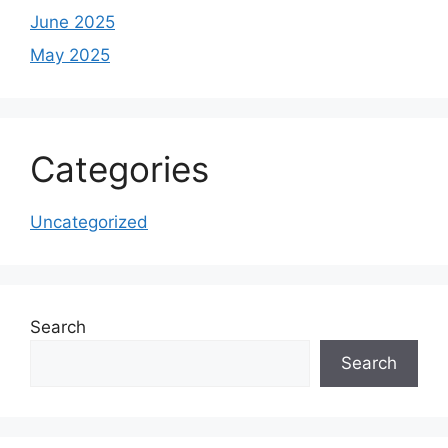
June 2025
May 2025
Categories
Uncategorized
Search
Search